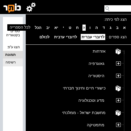
הצג לפי כיתה:
נמצאו 0
לכל הספרייה
א
ב
ג
ד
ה
ו
ז
ח
ט
י
יא
יב
הכל
ספרים
בקטגוריה
הצג ספרים :
לדוברי עברית
לדוברי ערבית
לכולם
הצג ע''פ:
אזרחות
תמונת
כריכה
רשימה
גאוגרפיה
היסטוריה
כישורי חיים וחינוך חברתי
מדע וטכנולוגיה
מחשבת ישראל - ממלכתי
מתמטיקה