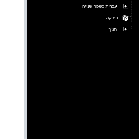
עברית כשפה שנייה
פיזיקה
תנ"ך