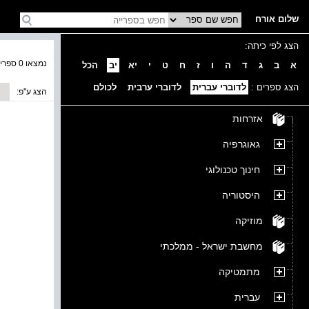
שלום אורח
הצג לפי כיתה:
נמצאו 0 ספרים בקטגוריה
א
ב
ג
ד
ה
ו
ז
ח
ט
י
יא
יב
הכל
הצג ספרים :
לדוברי עברית
לדוברי ערבית
לכולם
הצג ע''פ:
אזרחות
גאוגרפיה
חינוך טכנולוגי
היסטוריה
מוזיקה
מחשבת ישראל - ממלכתי
מתמטיקה
עברית