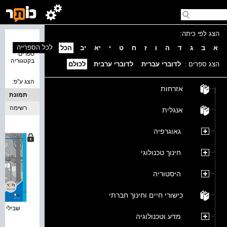
הצג לפי כיתה:
נמצאו 4
לכל הספרייה
א
ב
ג
ד
ה
ו
ז
ח
ט
י
יא
יב
הכל
ספרים
בקטגוריה
הצג ספרים :
לדוברי עברית
לדוברי ערבית
לכולם
הצג ע''פ:
אזרחות
תמונת
כריכה
רשימה
אנגלית
גאוגרפיה
חינוך טכנולוגי
היסטוריה
כישורי חיים וחינוך חברתי
שבילי תרב
מדע וטכנולוגיה