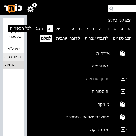
הצג לפי כיתה:
נמצאו 0
לכל הספרייה
א
ב
ג
ד
ה
ו
ז
ח
ט
י
יא
יב
הכל
ספרים
בקטגוריה
הצג ספרים :
לדוברי עברית
לדוברי ערבית
לכולם
הצג ע''פ:
אזרחות
תמונת כריכה
רשימה
גאוגרפיה
חינוך טכנולוגי
היסטוריה
מוזיקה
מחשבת ישראל - ממלכתי
מתמטיקה