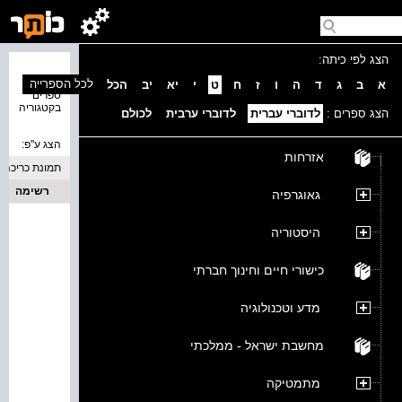
הצג לפי כיתה:
נמצאו 0
לכל הספרייה
א
ב
ג
ד
ה
ו
ז
ח
ט
י
יא
יב
הכל
ספרים
בקטגוריה
הצג ספרים :
לדוברי עברית
לדוברי ערבית
לכולם
הצג ע''פ:
אזרחות
תמונת כריכה
רשימה
גאוגרפיה
היסטוריה
כישורי חיים וחינוך חברתי
מדע וטכנולוגיה
מחשבת ישראל - ממלכתי
מתמטיקה