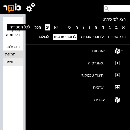
הצג לפי כיתה:
נמצאו 0
לכל הספרייה
א
ב
ג
ד
ה
ו
ז
ח
ט
י
יא
יב
הכל
ספרים
בקטגוריה
הצג ספרים :
לדוברי עברית
לדוברי ערבית
לכולם
הצג ע''פ:
אזרחות
תמונת
כריכה
רשימה
גאוגרפיה
חינוך טכנולוגי
ערבית
עברית