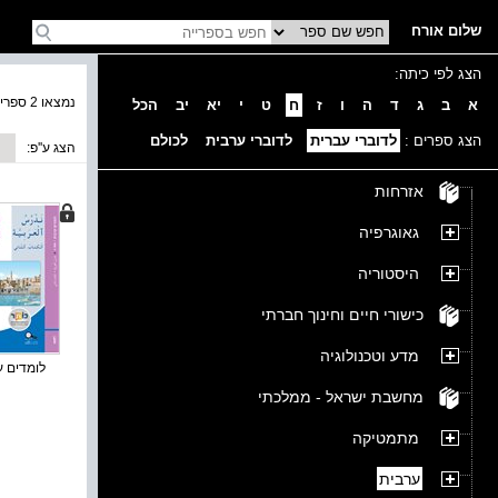
שלום אורח
הצג לפי כיתה:
נמצאו 2 ספרים בקטגוריה
א
ב
ג
ד
ה
ו
ז
ח
ט
י
יא
יב
הכל
הצג ספרים :
לדוברי עברית
לדוברי ערבית
לכולם
הצג ע''פ:
אזרחות
גאוגרפיה
היסטוריה
כישורי חיים וחינוך חברתי
מדע וטכנולוגיה
לומדים ער
מחשבת ישראל - ממלכתי
מתמטיקה
ערבית