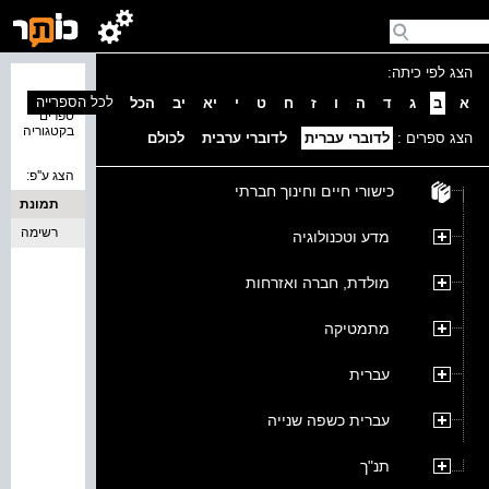
הצג לפי כיתה:
נמצאו 0
לכל הספרייה
א
ב
ג
ד
ה
ו
ז
ח
ט
י
יא
יב
הכל
ספרים
בקטגוריה
הצג ספרים :
לדוברי עברית
לדוברי ערבית
לכולם
הצג ע''פ:
כישורי חיים וחינוך חברתי
תמונת
כריכה
רשימה
מדע וטכנולוגיה
מולדת, חברה ואזרחות
מתמטיקה
עברית
עברית כשפה שנייה
תנ"ך