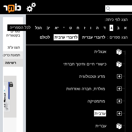
הצג לפי כיתה:
נמצאו 6
לכל הספרייה
א
ב
ג
ד
ה
ו
ז
ח
ט
י
יא
יב
הכל
ספרים
בקטגוריה
הצג ספרים :
לדוברי עברית
לדוברי ערבית
לכולם
הצג ע''פ:
אנגלית
תמונת כריכה
רשימה
כישורי חיים וחינוך חברתי
מדע וטכנולוגיה
מולדת, חברה ואזרחות
מתמטיקה
ערבית
رحلتي
עברית