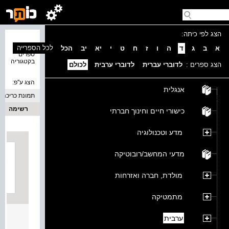
הצג לפי כיתה:
נמצאו 2
לכל הספרייה
א
ב
ג
ד
ה
ו
ז
ח
ט
י
יא
יב
הכל
ספרים
בקטגוריה
הצג ספרים :
לדוברי עברית
לדוברי ערבית
לכולם
הצג ע''פ:
אנגלית
תמונת כריכה
רשימה
כישורי חיים וחינוך חברתי
מדע וטכנולוגיה
מדעי המחשב/רובוטיקה
מולדת, חברה ואזרחות
מתמטיקה
العرب
ערבית