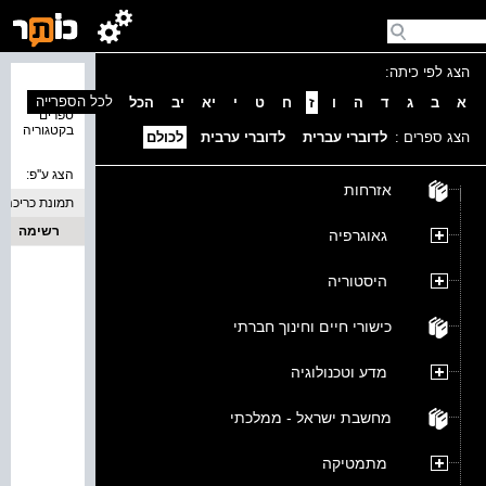
הצג לפי כיתה:
נמצאו 0
לכל הספרייה
א
ב
ג
ד
ה
ו
ז
ח
ט
י
יא
יב
הכל
ספרים
בקטגוריה
הצג ספרים :
לדוברי עברית
לדוברי ערבית
לכולם
הצג ע''פ:
אזרחות
תמונת כריכה
רשימה
גאוגרפיה
היסטוריה
כישורי חיים וחינוך חברתי
מדע וטכנולוגיה
מחשבת ישראל - ממלכתי
מתמטיקה