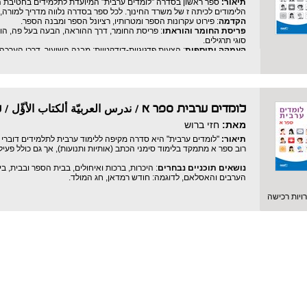
תיאור:
ספר ראשון בסדרה "לומדים ערבית" המיועדת לתלמידים בחטיבת ה
הלימודים לכיתה ז של משרד החינוך. לכל ספר בסדרה נלווה מדריך למורה, 
הקדמה
: פירוט עקרונות הספר ומטרותיו, רציונל הספר ומבנה הספר.
פריסת החומר והוראתו
: פריסת החומר, דרך ההוראה, הבעה בעל פה, הור
סוגי תרגילים.
העמקה ותוספות
: הצעות פדגוגיות-דידקטיות: מבנה השיעור, דרכי הערכה
הצעות למבחנים לפי פרקים: הבנת הנשמע, כתיבה, הבנת הנקרא.
לומדים ערבית ספר א / ندرس العربيّة أَلكتاب الأَؤّل
/
ל
מאת:
חזי ברוש
תיאור:
"לומדים ערבית" היא סדרה מקיפה ללימוד ערבית לתלמידים דוברי 
רוב ספר א מתמקד בלימוד סימני הכתב (אותיות ותנועות), אך גם כולל פעילו
נושאים תוכניים נבחרים
: היכרות, ברכות ואיחולים, בבית הספר ובבית, 
הערבים והאסלאם, לדוגמה: חודש רמדאן, חג המולד.
יות רכישה
היבטים לשוניים נבחרים
: סימן היידוע, סימן הנקבה, כינויי גוף, כינויי ה
ערך מוסף לספר
: קטעי האזנה לשיחות שבספר, סרטונים המלווים חלק מ
בערבית מדוברת ומילון.