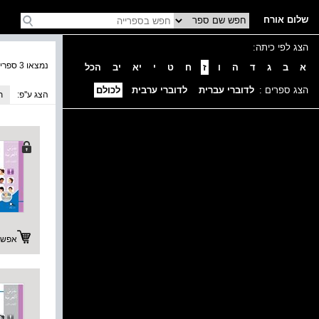
שלום אורח
הצג לפי כיתה:
נמצאו 3 ספרים בקטגוריה
א
ב
ג
ד
ה
ו
ז
ח
ט
י
יא
יב
הכל
הצג ספרים :
לדוברי עברית
לדוברי ערבית
לכולם
הצג ע''פ:
ת
אפשרו