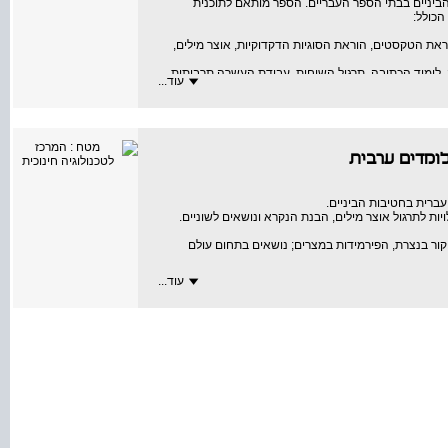
ביניים בבתי הספר העבריים. הספר מותאם לתוכנית
הכולל:
את הטקסטים, הוראת הסוגיות הדקדוקיות, אוצר מילים,
, לימוד הכתיבה, תרגול השיחות, עבודת העשרה תרבותית.
עוד...
ומדים ערבית
עברית בחטיבות הביניים.
יות לתרגול אוצר מילים, הבנת הנקרא ונושאים לשוניים.
ביקור בנצרת, הפירמידות במצרים; נושאים בתחום עולם
עוד...
שייכות ביחיד וברבים ונטיית הפועל בעבר בגופי היחיד.
ן השיחות, מבחר מפתגמי ערב, משפטים תקשורתיים