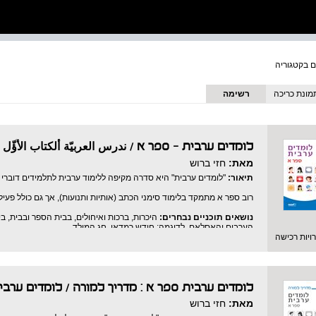
מונת כריכה
רשימה
לומדים ערבית - ספר א / ندرس العربيّة أَلكتاب الأَؤّل
/
מאת:
חזי ברוש
תיאור:
"לומדים ערבית" היא סדרה מקיפה ללימוד ערבית לתלמידים דוברי 
רוב ספר א מתמקד בלימוד סימני הכתב (אותיות ותנועות), אך גם כולל פעילו
נושאים תוכניים נבחרים:
היכרות, ברכות ואיחולים, בבית הספר ובבית, ב
הערבים והאסלאם, לדוגמה: חודש רמדאן, חג המולד.
יות רכישה
היבטים לשוניים נבחרים
: סימן היידוע, סימן הנקבה, כינויי גוף, כינויי ה
מוסף לספר:
קטעי האזנה לשיחות שבספר, סרטונים המלווים חלק מן השי
מדוברת ומילון. \
לומדים ערבית ספר א : מדריך למורה
/
לומדים ערבי
מאת:
חזי ברוש