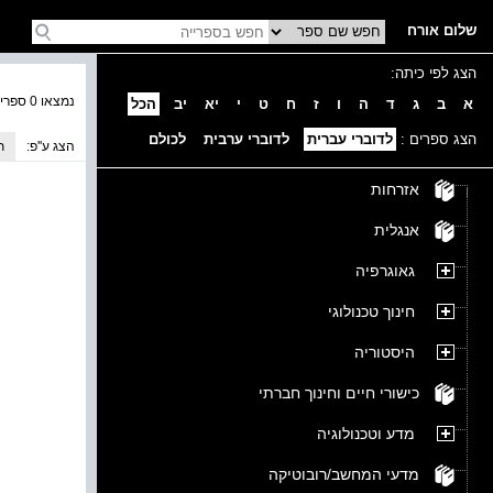
שלום אורח
הצג לפי כיתה:
נמצאו 0 ספרים בקטגוריה
א
ב
ג
ד
ה
ו
ז
ח
ט
י
יא
יב
הכל
הצג ספרים :
לדוברי עברית
לדוברי ערבית
לכולם
הצג ע''פ:
ת
אזרחות
אנגלית
גאוגרפיה
חינוך טכנולוגי
היסטוריה
כישורי חיים וחינוך חברתי
מדע וטכנולוגיה
מדעי המחשב/רובוטיקה