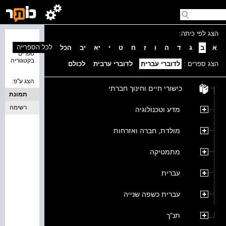
הצג לפי כיתה:
נמצאו 0
לכל הספרייה
א
ב
ג
ד
ה
ו
ז
ח
ט
י
יא
יב
הכל
ספרים
בקטגוריה
הצג ספרים :
לדוברי עברית
לדוברי ערבית
לכולם
הצג ע''פ:
כישורי חיים וחינוך חברתי
תמונת
כריכה
רשימה
מדע וטכנולוגיה
מולדת, חברה ואזרחות
מתמטיקה
עברית
עברית כשפה שנייה
תנ"ך