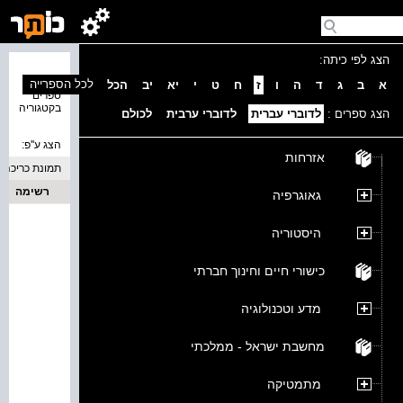
הצג לפי כיתה:
נמצאו 0
לכל הספרייה
א
ב
ג
ד
ה
ו
ז
ח
ט
י
יא
יב
הכל
ספרים
בקטגוריה
הצג ספרים :
לדוברי עברית
לדוברי ערבית
לכולם
הצג ע''פ:
אזרחות
תמונת כריכה
רשימה
גאוגרפיה
היסטוריה
כישורי חיים וחינוך חברתי
מדע וטכנולוגיה
מחשבת ישראל - ממלכתי
מתמטיקה