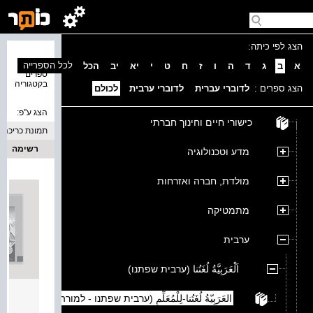
הצג לפי כיתה:
נמצאו 1
לכל הספרייה
א
ב
ג
ד
ה
ו
ז
ח
ט
י
יא
יב
הכל
ספרים
בקטגוריה
הצג ספרים :
לדוברי עברית
לדוברי ערבית
לכולם
הצג ע''פ:
כישורי חיים וחינוך חברתי
תמונת כריכה
רשימה
מדע וטכנולוגיה
מולדת, חברה ואזרחות
מתמטיקה
ערבית
اَلْعَرَبِيَّةُ لُغَتُنا (ערבית שפתנו)
العرب
العَرَبِيّةُ لُغَتُنا-لِلْمُعَلِّمِ (ערבית שפתנו - למורה)