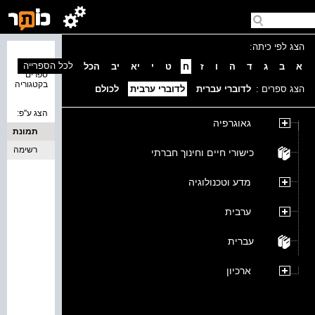
הצג לפי כיתה:
נמצאו 0
לכל הספרייה
א
ב
ג
ד
ה
ו
ז
ח
ט
י
יא
יב
הכל
ספרים
בקטגוריה
הצג ספרים :
לדוברי עברית
לדוברי ערבית
לכולם
הצג ע''פ:
גאוגרפיה
תמונת
כריכה
רשימה
כישורי חיים וחינוך חברתי
מדע וטכנולוגיה
ערבית
עברית
ארכיון