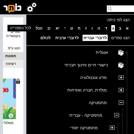
הצג לפי כיתה:
נמצאו 4
לכל הספרייה
א
ב
ג
ד
ה
ו
ז
ח
ט
י
יא
יב
הכל
ספרים
בקטגוריה
הצג ספרים :
לדוברי עברית
לדוברי ערבית
לכולם
הצג ע''פ:
אנגלית
תמונת
כריכה
רשימה
כישורי חיים וחינוך חברתי
מדע וטכנולוגיה
מולדת, חברה ואזרחות
מתמטיקה
מתמטיקה - עברית
מסלולים ח
מתמטיקה יסודי