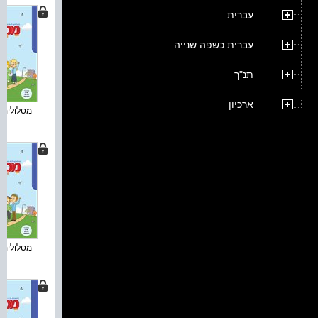
עברית
עברית כשפה שנייה
תנ"ך
ארכיון
מסלולים ח
מסלולים ח