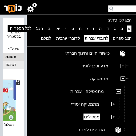
הצג לפי כיתה:
נמצאו 4
לכל הספרייה
א
ב
ג
ד
ה
ו
ז
ח
ט
י
יא
יב
הכל
ספרים
בקטגוריה
הצג ספרים :
לדוברי עברית
לדוברי ערבית
לכולם
הצג ע''פ:
כישורי חיים וחינוך חברתי
תמונת
כריכה
רשימה
מדע וטכנולוגיה
מתמטיקה
מתמטיקה - עברית
מתמטיקה יסודי
מסלולים
מסלולים ח
מדריכים למורה