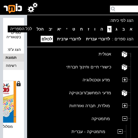
הצג לפי כיתה:
נמצאו 4
לכל הספרייה
א
ב
ג
ד
ה
ו
ז
ח
ט
י
יא
יב
הכל
ספרים
בקטגוריה
הצג ספרים :
לדוברי עברית
לדוברי ערבית
לכולם
הצג ע''פ:
אנגלית
תמונת
כריכה
רשימה
כישורי חיים וחינוך חברתי
מדע וטכנולוגיה
מדעי המחשב/רובוטיקה
מולדת, חברה ואזרחות
מתמטיקה
מסלולים פ
מתמטיקה - עברית