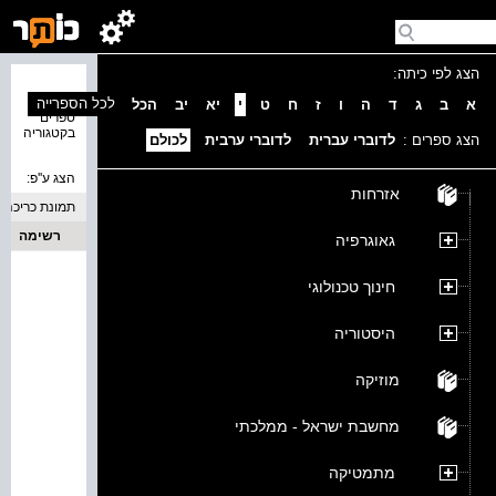
הצג לפי כיתה:
נמצאו 0
לכל הספרייה
א
ב
ג
ד
ה
ו
ז
ח
ט
י
יא
יב
הכל
ספרים
בקטגוריה
הצג ספרים :
לדוברי עברית
לדוברי ערבית
לכולם
הצג ע''פ:
אזרחות
תמונת כריכה
רשימה
גאוגרפיה
חינוך טכנולוגי
היסטוריה
מוזיקה
מחשבת ישראל - ממלכתי
מתמטיקה