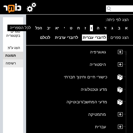
הצג לפי כיתה:
נמצאו 0
לכל הספרייה
א
ב
ג
ד
ה
ו
ז
ח
ט
י
יא
יב
הכל
ספרים
בקטגוריה
הצג ספרים :
לדוברי עברית
לדוברי ערבית
לכולם
הצג ע''פ:
גאוגרפיה
תמונת
כריכה
רשימה
היסטוריה
כישורי חיים וחינוך חברתי
מדע וטכנולוגיה
מדעי המחשב/רובוטיקה
מתמטיקה
עברית