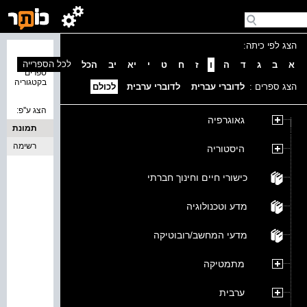
הצג לפי כיתה:
נמצאו 0
לכל הספרייה
א
ב
ג
ד
ה
ו
ז
ח
ט
י
יא
יב
הכל
ספרים
בקטגוריה
הצג ספרים :
לדוברי עברית
לדוברי ערבית
לכולם
הצג ע''פ:
גאוגרפיה
תמונת
כריכה
רשימה
היסטוריה
כישורי חיים וחינוך חברתי
מדע וטכנולוגיה
מדעי המחשב/רובוטיקה
מתמטיקה
ערבית