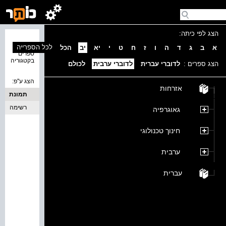
הצג לפי כיתה:
נמצאו 0
לכל הספרייה
א
ב
ג
ד
ה
ו
ז
ח
ט
י
יא
יב
הכל
ספרים
בקטגוריה
הצג ספרים :
לדוברי עברית
לדוברי ערבית
לכולם
הצג ע''פ:
אזרחות
תמונת
כריכה
רשימה
גאוגרפיה
חינוך טכנולוגי
ערבית
עברית