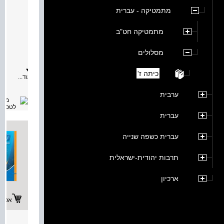
כיתה 
מתמטיקה - עברית
מאת:
תיאור:
מתמטיקה חט"ב
הסדרה
"מסלולי
-
מסלולים
מתמטיק
לחטיבת
הביניים
כיתה ז'
עוד...
היא
סדרה
חדשה
ערבית
ועדכנית
ללימוד
מתמטיק
עברית
הספר
עוסק
בנושאי
עברית כשפה שנייה
הבאים:
-
משוואו
תרבות יהודית-ישראלית
-
חלק
א
ארכיון
-
מספרים
מכוונים
אפשרו
-
זוויות
-