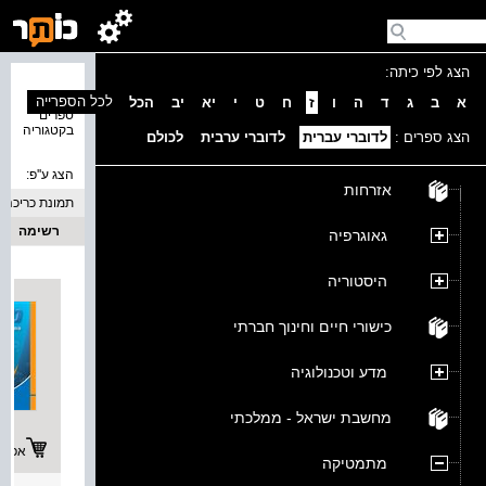
הצג לפי כיתה:
נמצאו 3
לכל הספרייה
א
ב
ג
ד
ה
ו
ז
ח
ט
י
יא
יב
הכל
ספרים
בקטגוריה
הצג ספרים :
לדוברי עברית
לדוברי ערבית
לכולם
הצג ע''פ:
אזרחות
תמונת כריכה
רשימה
גאוגרפיה
היסטוריה
כישורי חיים וחינוך חברתי
מדע וטכנולוגיה
מחשבת ישראל - ממלכתי
אפשרו
מתמטיקה