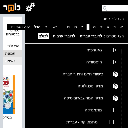
הצג לפי כיתה:
נמצאו 4
לכל הספרייה
א
ב
ג
ד
ה
ו
ז
ח
ט
י
יא
יב
הכל
ספרים
בקטגוריה
הצג ספרים :
לדוברי עברית
לדוברי ערבית
לכולם
הצג ע''פ:
גאוגרפיה
תמונת
כריכה
רשימה
היסטוריה
כישורי חיים וחינוך חברתי
מדע וטכנולוגיה
מדעי המחשב/רובוטיקה
מתמטיקה
מסלולים פ
מתמטיקה - עברית