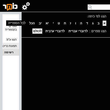
הצג לפי כיתה:
נמצאו 0
לכל הספרייה
א
ב
ג
ד
ה
ו
ז
ח
ט
י
יא
יב
הכל
ספרים
בקטגוריה
הצג ספרים :
לדוברי עברית
לדוברי ערבית
לכולם
הצג ע''פ:
תמונת כריכה
רשימה