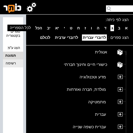
הצג לפי כיתה:
נמצאו 0
לכל הספרייה
א
ב
ג
ד
ה
ו
ז
ח
ט
י
יא
יב
הכל
ספרים
בקטגוריה
הצג ספרים :
לדוברי עברית
לדוברי ערבית
לכולם
הצג ע''פ:
אנגלית
תמונת
כריכה
רשימה
כישורי חיים וחינוך חברתי
מדע וטכנולוגיה
מולדת, חברה ואזרחות
מתמטיקה
עברית
עברית כשפה שנייה