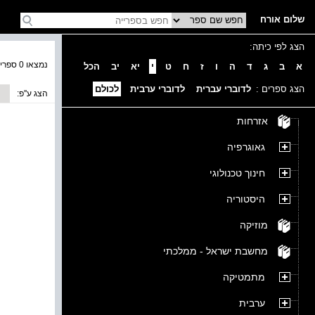
שלום אורח
הצג לפי כיתה:
נמצאו 0 ספרים בקטגוריה
א
ב
ג
ד
ה
ו
ז
ח
ט
י
יא
יב
הכל
הצג ספרים :
לדוברי עברית
לדוברי ערבית
לכולם
הצג ע''פ:
אזרחות
גאוגרפיה
חינוך טכנולוגי
היסטוריה
מוזיקה
מחשבת ישראל - ממלכתי
מתמטיקה
ערבית