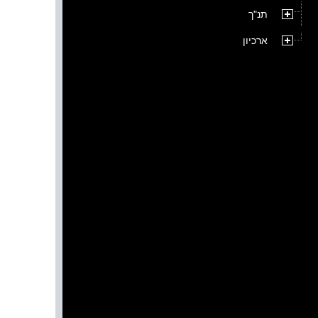
תנ"ך
ארכיון