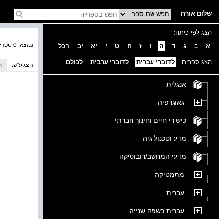
שלום אורח
הצג לפי כיתה:
נמצאו 0 ספרים בקטגוריה
א
ב
ג
ד
ה
ו
ז
ח
ט
י
יא
יב
הכל
הצג ספרים :
לדוברי עברית
לדוברי ערבית
לכולם
הצג ע''פ:
ת
אנגלית
גאוגרפיה
כישורי חיים וחינוך חברתי
מדע וטכנולוגיה
מדעי המחשב/רובוטיקה
מתמטיקה
עברית
עברית כשפה שנייה