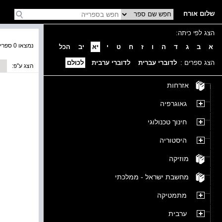
שלום אורח
הצג לפי כיתה:
נמצאו 0 ספרים בקטגוריה
א
ב
ג
ד
ה
ו
ז
ח
ט
י
יא
יב
הכל
הצג ספרים :
לדוברי עברית
לדוברי ערבית
לכולם
הצג ע''פ:
אזרחות
גאוגרפיה
חינוך טכנולוגי
היסטוריה
מוזיקה
מחשבת ישראל - ממלכתי
מתמטיקה
ערבית