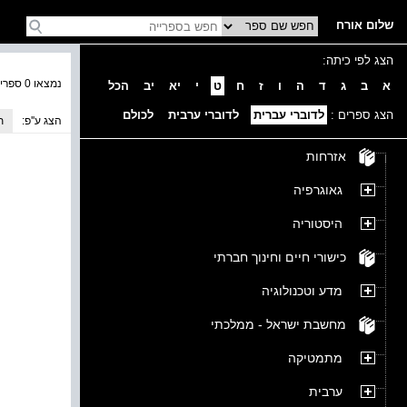
שלום אורח
הצג לפי כיתה:
נמצאו 0 ספרים בקטגוריה
א
ב
ג
ד
ה
ו
ז
ח
ט
י
יא
יב
הכל
הצג ספרים :
לדוברי עברית
לדוברי ערבית
לכולם
הצג ע''פ:
ת
אזרחות
גאוגרפיה
היסטוריה
כישורי חיים וחינוך חברתי
מדע וטכנולוגיה
מחשבת ישראל - ממלכתי
מתמטיקה
ערבית