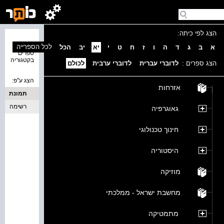
הצג לפי כיתה:
נמצאו 0
לכל הספרייה
א
ב
ג
ד
ה
ו
ז
ח
ט
י
יא
יב
הכל
ספרים
בקטגוריה
הצג ספרים :
לדוברי עברית
לדוברי ערבית
לכולם
הצג ע''פ:
אזרחות
תמונת
כריכה
רשימה
גאוגרפיה
חינוך טכנולוגי
היסטוריה
מוזיקה
מחשבת ישראל - ממלכתי
מתמטיקה