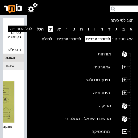
הצג לפי כיתה:
נמצאו 2
לכל הספרייה
א
ב
ג
ד
ה
ו
ז
ח
ט
י
יא
יב
הכל
ספרים
בקטגוריה
הצג ספרים :
לדוברי עברית
לדוברי ערבית
לכולם
הצג ע''פ:
אזרחות
תמונת
כריכה
רשימה
גאוגרפיה
חינוך טכנולוגי
היסטוריה
מוזיקה
מחשבת ישראל - ממלכתי
פונקציות 
מתמטיקה