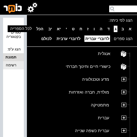
הצג לפי כיתה:
נמצאו 0
לכל הספרייה
א
ב
ג
ד
ה
ו
ז
ח
ט
י
יא
יב
הכל
ספרים
בקטגוריה
הצג ספרים :
לדוברי עברית
לדוברי ערבית
לכולם
הצג ע''פ:
אנגלית
תמונת
כריכה
רשימה
כישורי חיים וחינוך חברתי
מדע וטכנולוגיה
מולדת, חברה ואזרחות
מתמטיקה
עברית
עברית כשפה שנייה