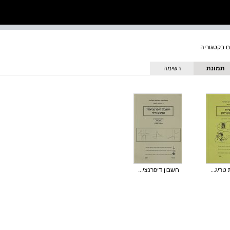
תמונת
רשימה
כריכה
טריג...
חשבון דיפרנצי...