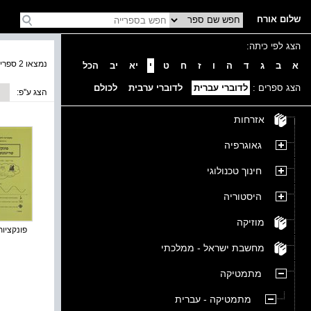
שלום אורח
הצג לפי כיתה:
נמצאו 2 ספרים בקטגוריה
א
ב
ג
ד
ה
ו
ז
ח
ט
י
יא
יב
הכל
הצג ספרים :
לדוברי עברית
לדוברי ערבית
לכולם
הצג ע''פ:
אזרחות
גאוגרפיה
חינוך טכנולוגי
היסטוריה
מוזיקה
פונקציות 
מחשבת ישראל - ממלכתי
מתמטיקה
מתמטיקה - עברית