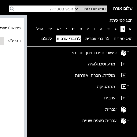
שלום אורח
הצג לפי כיתה:
נמצאו 0 ספרים בקטגוריה
א
ב
ג
ד
ה
ו
ז
ח
ט
י
יא
יב
הכל
הצג ספרים :
לדוברי עברית
לדוברי ערבית
לכולם
הצג ע''פ:
כישורי חיים וחינוך חברתי
מדע וטכנולוגיה
מולדת, חברה ואזרחות
מתמטיקה
ערבית
עברית
עברית כשפה שנייה