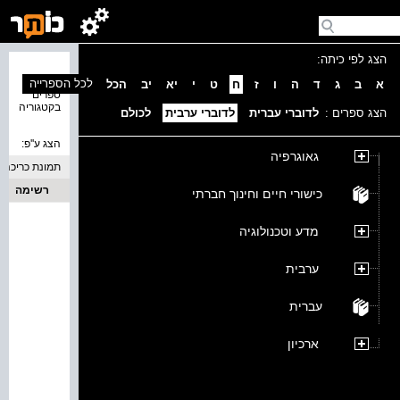
הצג לפי כיתה:
נמצאו 0
לכל הספרייה
א
ב
ג
ד
ה
ו
ז
ח
ט
י
יא
יב
הכל
ספרים
בקטגוריה
הצג ספרים :
לדוברי עברית
לדוברי ערבית
לכולם
הצג ע''פ:
גאוגרפיה
תמונת כריכה
רשימה
כישורי חיים וחינוך חברתי
מדע וטכנולוגיה
ערבית
עברית
ארכיון