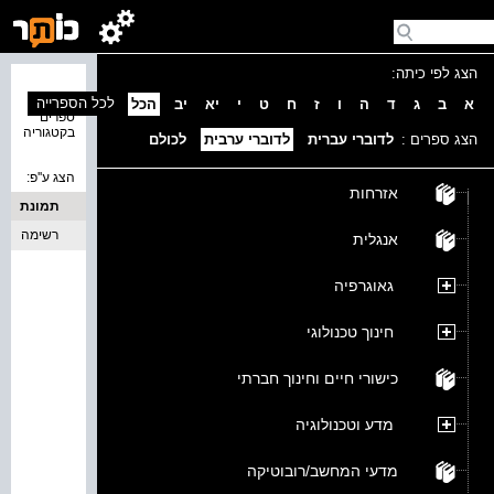
הצג לפי כיתה:
נמצאו 0
לכל הספרייה
א
ב
ג
ד
ה
ו
ז
ח
ט
י
יא
יב
הכל
ספרים
בקטגוריה
הצג ספרים :
לדוברי עברית
לדוברי ערבית
לכולם
הצג ע''פ:
אזרחות
תמונת
כריכה
רשימה
אנגלית
גאוגרפיה
חינוך טכנולוגי
כישורי חיים וחינוך חברתי
מדע וטכנולוגיה
מדעי המחשב/רובוטיקה