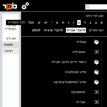
הצג לפי כיתה:
נמצאו 0
לכל הספרייה
א
ב
ג
ד
ה
ו
ז
ח
ט
י
יא
יב
הכל
ספרים
בקטגוריה
הצג ספרים :
לדוברי עברית
לדוברי ערבית
לכולם
הצג ע''פ:
אנגלית
תמונת
כריכה
רשימה
גאוגרפיה
כישורי חיים וחינוך חברתי
מדע וטכנולוגיה
מדעי המחשב/רובוטיקה
מתמטיקה
עברית