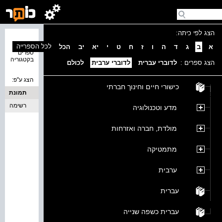
הצג לפי כיתה:
נמצאו 0
לכל הספרייה
א
ב
ג
ד
ה
ו
ז
ח
ט
י
יא
יב
הכל
ספרים
בקטגוריה
הצג ספרים :
לדוברי עברית
לדוברי ערבית
לכולם
הצג ע''פ:
כישורי חיים וחינוך חברתי
תמונת
כריכה
רשימה
מדע וטכנולוגיה
מולדת, חברה ואזרחות
מתמטיקה
ערבית
עברית
עברית כשפה שנייה