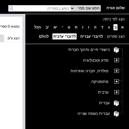
שלום אורח
הצג לפי כיתה:
נמצאו 0 ספרים בקטגוריה
א
ב
ג
ד
ה
ו
ז
ח
ט
י
יא
יב
הכל
הצג ספרים :
לדוברי עברית
לדוברי ערבית
לכולם
הצג ע''פ:
כישורי חיים וחינוך חברתי
מדע וטכנולוגיה
מולדת, חברה ואזרחות
מתמטיקה
ערבית
עברית
עברית כשפה שנייה