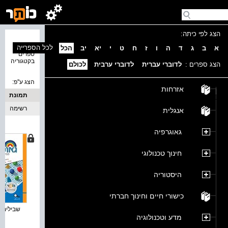
הצג לפי כיתה:
נמצאו 4
לכל הספרייה
א
ב
ג
ד
ה
ו
ז
ח
ט
י
יא
יב
הכל
ספרים
בקטגוריה
הצג ספרים :
לדוברי עברית
לדוברי ערבית
לכולם
הצג ע''פ:
אזרחות
תמונת
כריכה
רשימה
אנגלית
גאוגרפיה
חינוך טכנולוגי
היסטוריה
כישורי חיים וחינוך חברתי
שבילים פל
מדע וטכנולוגיה