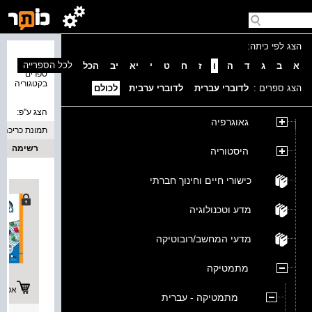
הצג לפי כיתה:
נמצאו 4
לכל הספרייה
א
ב
ג
ד
ה
ו
ז
ח
ט
י
יא
יב
הכל
ספרים
בקטגוריה
הצג ספרים :
לדוברי עברית
לדוברי ערבית
לכולם
הצג ע''פ:
גאוגרפיה
תמונת כריכה
רשימה
היסטוריה
כישורי חיים וחינוך חברתי
מדע וטכנולוגיה
מדעי המחשב/רובוטיקה
מתמטיקה
אפשרו
מתמטיקה - עברית