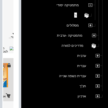
שבילי
מתמטיקה יסודי
מאת:
תיאור:
ו'
הספר
עוסק
בנושאי
מסלולים
הבאים:
-
מנסרה
מתמטיקה -ערבית
עוד...
-
פירמיד
-
מדריכים למורה
מעגל
ועיגול
-
ערבית
גליל
-
חרוט
עברית
-
כדור
-
עברית כשפה שנייה
גופים
משוכלל
תנ"ך
ארכיון
אפשרו