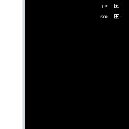
תנ"ך
ארכיון