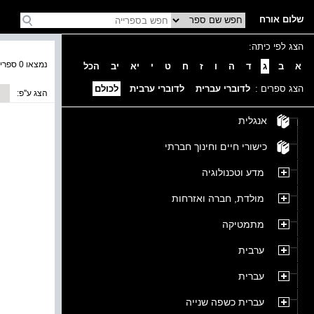
שלום אורח
הצג לפי כיתה:
נמצאו 0 ספרים בקטגוריה
א
ב
ג
ד
ה
ו
ז
ח
ט
י
יא
יב
הכל
הצג ספרים :
לדוברי עברית
לדוברי ערבית
לכולם
הצג ע''פ:
אנגלית
כישורי חיים וחינוך חברתי
מדע וטכנולוגיה
מולדת, חברה ואזרחות
מתמטיקה
ערבית
עברית
עברית כשפה שנייה