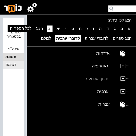
הצג לפי כיתה:
נמצאו 0
לכל הספרייה
א
ב
ג
ד
ה
ו
ז
ח
ט
י
יא
יב
הכל
ספרים
בקטגוריה
הצג ספרים :
לדוברי עברית
לדוברי ערבית
לכולם
הצג ע''פ:
אזרחות
תמונת
כריכה
רשימה
גאוגרפיה
חינוך טכנולוגי
ערבית
עברית