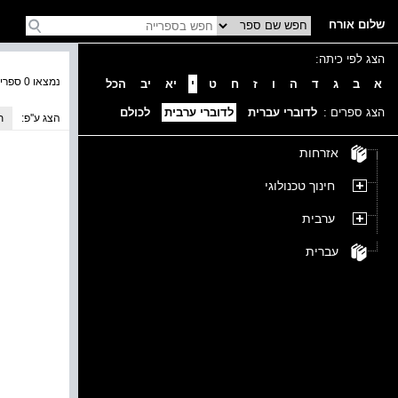
שלום אורח
הצג לפי כיתה:
נמצאו 0 ספרים בקטגוריה
א
ב
ג
ד
ה
ו
ז
ח
ט
י
יא
יב
הכל
הצג ספרים :
לדוברי עברית
לדוברי ערבית
לכולם
הצג ע''פ:
ת
אזרחות
חינוך טכנולוגי
ערבית
עברית