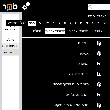
הצג לפי כיתה:
נמצאו 0
לכל הספרייה
א
ב
ג
ד
ה
ו
ז
ח
ט
י
יא
יב
הכל
ספרים
בקטגוריה
הצג ספרים :
לדוברי עברית
לדוברי ערבית
לכולם
הצג ע''פ:
אזרחות
תמונת כריכה
רשימה
אנגלית
גאוגרפיה
חינוך טכנולוגי
כישורי חיים וחינוך חברתי
מדע וטכנולוגיה
מדעי המחשב/רובוטיקה