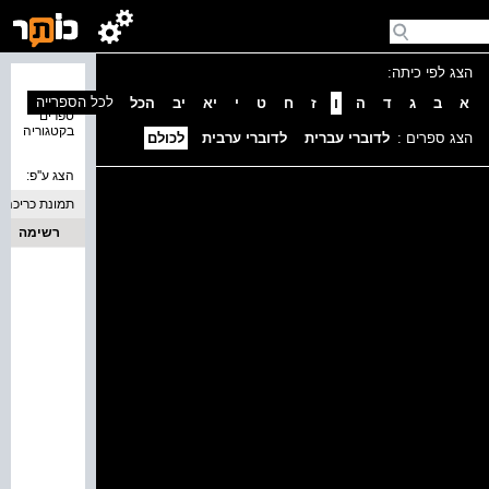
הצג לפי כיתה:
נמצאו 0
לכל הספרייה
א
ב
ג
ד
ה
ו
ז
ח
ט
י
יא
יב
הכל
ספרים
בקטגוריה
הצג ספרים :
לדוברי עברית
לדוברי ערבית
לכולם
הצג ע''פ:
תמונת כריכה
רשימה