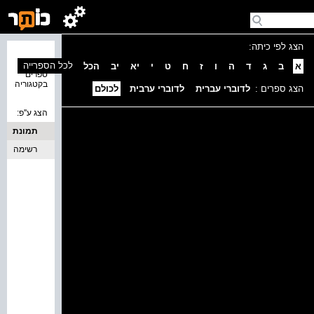
הצג לפי כיתה:
נמצאו 0
לכל הספרייה
א
ב
ג
ד
ה
ו
ז
ח
ט
י
יא
יב
הכל
ספרים
בקטגוריה
הצג ספרים :
לדוברי עברית
לדוברי ערבית
לכולם
הצג ע''פ:
תמונת
כריכה
רשימה